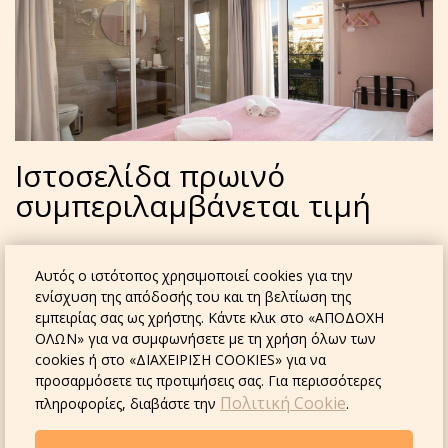
Ιστοσελίδα πρωινό
συμπεριλαμβάνεται τιμή
Το σχέδιο επιτοκίου περιλαμβάνει:
Αυτός ο ιστότοπος χρησιμοποιεί cookies για την
στέγαση
ενίσχυση της απόδοσής του και τη βελτίωση της
πρωινό
εμπειρίας σας ως χρήστης. Κάντε κλικ στο «ΑΠΟΔΟΧΗ
Wi-Fi
ΟΛΩΝ» για να συμφωνήσετε με τη χρήση όλων των
παροχές για τσάι και καφέ
cookies ή στο «ΔΙΑΧΕΙΡΙΣΗ COOKIES» για να
προσαρμόσετε τις προτιμήσεις σας. Για περισσότερες
ΚΡΑΤΗΣΗ
Πολιτική Cookie
πληροφορίες, διαβάστε την
.